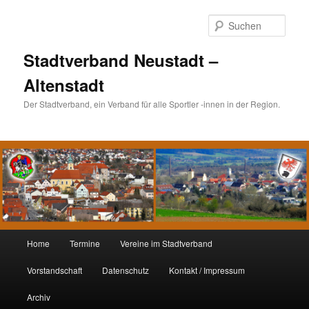
Such
Stadtverband Neustadt –
Altenstadt
Der Stadtverband, ein Verband für alle Sportler -innen in der Region.
Hauptmenü
Home
Termine
Vereine im Stadtverband
Zum
Zum
Vorstandschaft
Datenschutz
Kontakt / Impressum
Inhalt
sekundären
Archiv
wechseln
Inhalt