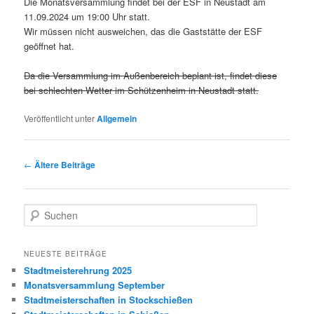
Die Monatsversammlung findet bei der ESF in Neustadt am
11.09.2024 um 19:00 Uhr statt.
Wir müssen nicht ausweichen, das die Gaststätte der ESF
geöffnet hat.
Da die Versammlung im Außenbereich beplant ist, findet diese
bei schlechten Wetter im Schützenheim in Neustadt statt.
Veröffentlicht unter
Allgemein
Beitrags-
←
Ältere Beiträge
Navigation
S
u
c
h
NEUESTE BEITRÄGE
e
Stadtmeisterehrung 2025
n
Monatsversammlung September
Stadtmeisterschaften in Stockschießen