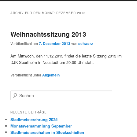
wechseln
ARCHIV FÜR DEN MONAT:
DEZEMBER 2013
Weihnachtssitzung 2013
Veröffentlicht am
7. Dezember 2013
von
schwarz
Am Mittwoch, den 11.12.2013 findet die letzte Sitzung 2013 im
DJK-Sportheim in Neustadt um 20:00 Uhr statt.
Veröffentlicht unter
Allgemein
S
u
c
h
NEUESTE BEITRÄGE
e
Stadtmeisterehrung 2025
n
Monatsversammlung September
Stadtmeisterschaften in Stockschießen