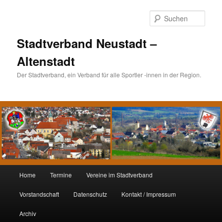
Such
Stadtverband Neustadt –
Altenstadt
Der Stadtverband, ein Verband für alle Sportler -innen in der Region.
Hauptmenü
Home
Termine
Vereine im Stadtverband
Zum
Zum
Vorstandschaft
Datenschutz
Kontakt / Impressum
Inhalt
sekundären
Archiv
wechseln
Inhalt