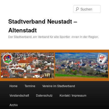
Such
Stadtverband Neustadt –
Altenstadt
Der Stadtverband, ein Verband für alle Sportler -innen in der Region.
Hauptmenü
Home
Termine
Vereine im Stadtverband
Zum
Zum
Vorstandschaft
Datenschutz
Kontakt / Impressum
Inhalt
sekundären
Archiv
wechseln
Inhalt