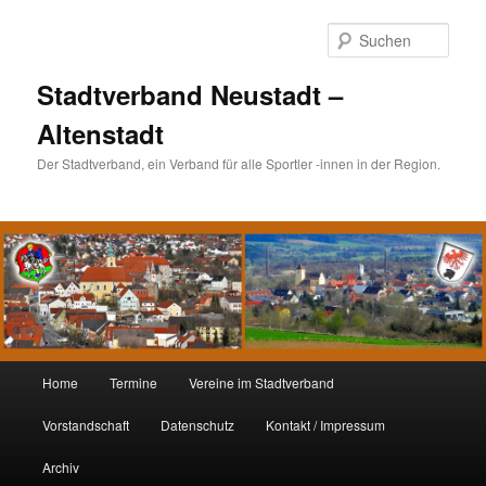
Such
Stadtverband Neustadt –
Altenstadt
Der Stadtverband, ein Verband für alle Sportler -innen in der Region.
Hauptmenü
Home
Termine
Vereine im Stadtverband
Zum
Zum
Vorstandschaft
Datenschutz
Kontakt / Impressum
Inhalt
sekundären
Archiv
wechseln
Inhalt