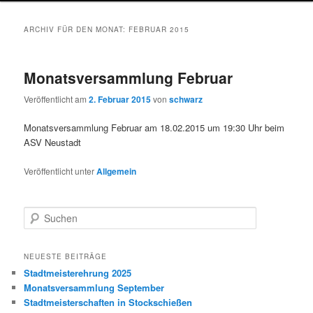
wechseln
ARCHIV FÜR DEN MONAT:
FEBRUAR 2015
Monatsversammlung Februar
Veröffentlicht am
2. Februar 2015
von
schwarz
Monatsversammlung Februar am 18.02.2015 um 19:30 Uhr beim
ASV Neustadt
Veröffentlicht unter
Allgemein
S
u
c
h
NEUESTE BEITRÄGE
e
Stadtmeisterehrung 2025
n
Monatsversammlung September
Stadtmeisterschaften in Stockschießen