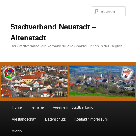
Such
Stadtverband Neustadt –
Altenstadt
Der Stadtverband, ein Verband für alle Sportler -innen in der Region.
Hauptmenü
Home
Termine
Vereine im Stadtverband
Zum
Zum
Vorstandschaft
Datenschutz
Kontakt / Impressum
Inhalt
sekundären
Archiv
wechseln
Inhalt