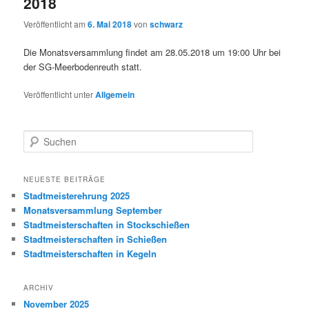
2018
Veröffentlicht am
6. Mai 2018
von
schwarz
Die Monatsversammlung findet am 28.05.2018 um 19:00 Uhr bei
der SG-Meerbodenreuth statt.
Veröffentlicht unter
Allgemein
S
u
c
h
NEUESTE BEITRÄGE
e
Stadtmeisterehrung 2025
n
Monatsversammlung September
Stadtmeisterschaften in Stockschießen
Stadtmeisterschaften in Schießen
Stadtmeisterschaften in Kegeln
ARCHIV
November 2025