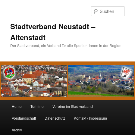
Such
Stadtverband Neustadt –
Altenstadt
Der Stadtverband, ein Verband für alle Sportler -innen in der Region.
Hauptmenü
Home
Termine
Vereine im Stadtverband
Zum
Zum
Vorstandschaft
Datenschutz
Kontakt / Impressum
Inhalt
sekundären
Archiv
wechseln
Inhalt