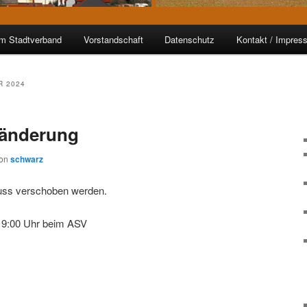
im Stadtverband
Vorstandschaft
Datenschutz
Kontakt / Impres
R 2024
nänderung
on
schwarz
uss verschoben werden.
19:00 Uhr beim ASV