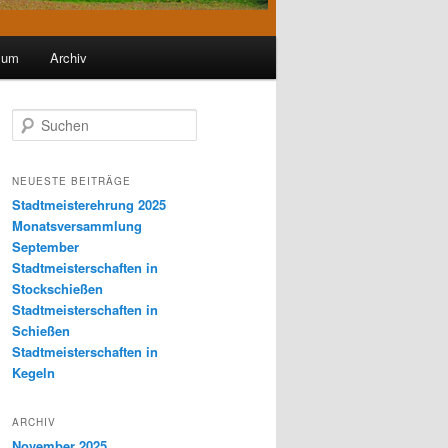
sum
Archiv
S
u
c
h
NEUESTE BEITRÄGE
e
Stadtmeisterehrung 2025
n
Monatsversammlung
September
Stadtmeisterschaften in
Stockschießen
Stadtmeisterschaften in
Schießen
Stadtmeisterschaften in
Kegeln
ARCHIV
November 2025