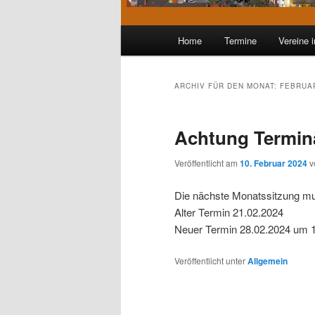
Hauptmenü
Home
Termine
Vereine 
Zum
Zum
Inhalt
sekundären
ARCHIV FÜR DEN MONAT:
FEBRUA
wechseln
Inhalt
Achtung Termi
wechseln
Veröffentlicht am
10. Februar 2024
v
Die nächste Monatssitzung m
Alter Termin 21.02.2024
Neuer Termin 28.02.2024 um 
Veröffentlicht unter
Allgemein