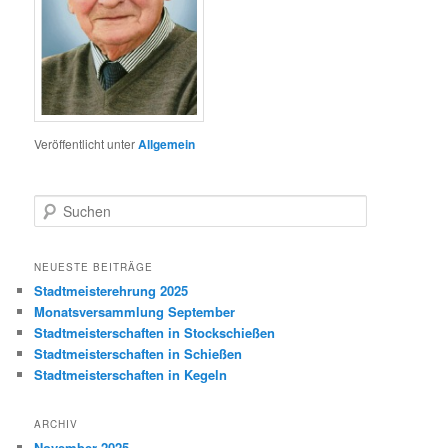
Veröffentlicht unter
Allgemein
S
u
c
h
NEUESTE BEITRÄGE
e
Stadtmeisterehrung 2025
n
Monatsversammlung September
Stadtmeisterschaften in Stockschießen
Stadtmeisterschaften in Schießen
Stadtmeisterschaften in Kegeln
ARCHIV
November 2025