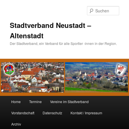
Such
Stadtverband Neustadt –
Altenstadt
Der Stadtverband, ein Verband für alle Sportler -innen in der Region.
Hauptmenü
Home
Termine
Vereine im Stadtverband
Zum
Zum
Vorstandschaft
Datenschutz
Kontakt / Impressum
Inhalt
sekundären
Archiv
wechseln
Inhalt