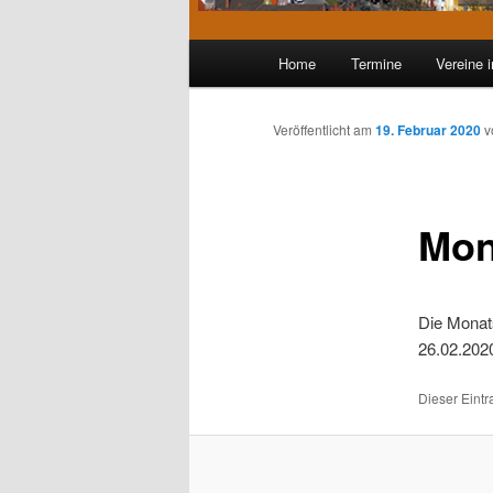
Hauptmenü
Home
Termine
Vereine 
Zum
Inhalt
Veröffentlicht am
19. Februar 2020
v
wechseln
Mon
Die Monat
26.02.202
Dieser Eintr